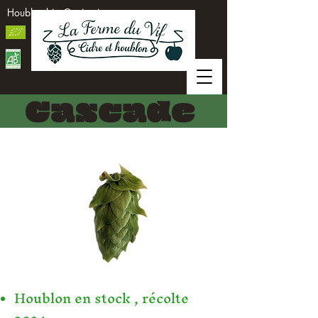
Houblon bio Occitanie
Cascade
Houblon en stock , récolte