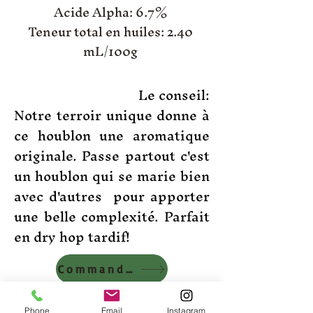
Acide Alpha: 6.7%
Teneur total en huiles: 2.40
mL/100g
Le conseil:
Notre terroir unique donne à
ce houblon une aromatique
originale. Passe partout c'est
un houblon qui se marie bien
avec d'autres pour apporter
une belle complexité. Parfait
en dry hop tardif!
Commander
Culture:
Phone
Email
Instagram